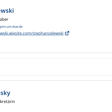
ewski
haber
 pim.uni-due.de
ewski.wixsite.com/stephanzelewski
nsky
kretärin