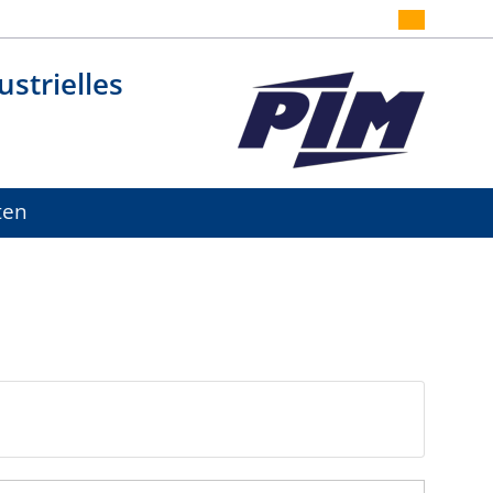
strielles
ten