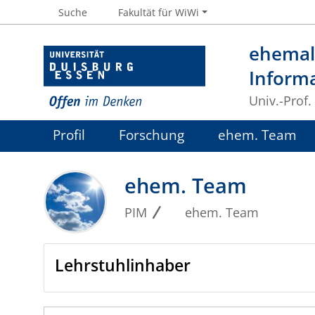
Suche
Fakultät für WiWi
ehemali
Inform
Univ.-Prof.
Profil
Forschung
ehem. Team
ehem. Team
PIM
ehem. Team
Lehrstuhlinhaber