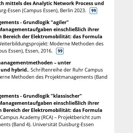
ch mittels des Analytic Network Process und
burg-Essen (Campus Essen), Berlin
2023
.
ments - Grundlogik "agiler"
anagementaufgaben einschließlich ihrer
Bereich der Elektromobilität: das Formula
 Weiterbildungsprojekt: Moderne Methoden des
pus Essen), Essen,
2016
.
ktmanagementmethoden – unter
 und hybrid.
. Schriftenreihe der Ruhr Campus
oderne Methoden des Projektmanagements (Band
ments - Grundlogik "klassischer"
anagementaufgaben einschließlich ihrer
Bereich der Elektromobilität: das Formula
r Campus Academy (RCA) – Projektbericht zum
ts (Band 4). Universität Duisburg-Essen