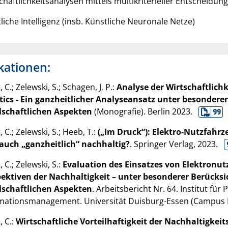
chaftlichkeitsanalysen mittels multikriterieller Entscheidun
tliche Intelligenz (insb. Künstliche Neuronale Netze)
kationen:
 C.; Zelewski, S.; Schagen, J. P.:
Analyse der Wirtschaftlichk
tics - Ein ganzheitlicher Analyseansatz unter besonder
lschaftlichen Aspekten
(Monografie). Berlin
2023
.
 C.; Zelewski, S.; Heeb, T.:
(„im Druck“): Elektro-Nutzfahrzeu
auch „ganzheitlich“ nachhaltig?
. Springer Verlag,
2023
.
 C.; Zelewski, S.:
Evaluation des Einsatzes von Elektronutz
ektiven der Nachhaltigkeit – unter besonderer Berücks
lschaftlichen Aspekten
. Arbeitsbericht Nr. 64. Institut für
mationsmanagement. Universität Duisburg-Essen (Campus 
, C.:
Wirtschaftliche Vorteilhaftigkeit der Nachhaltigkeit