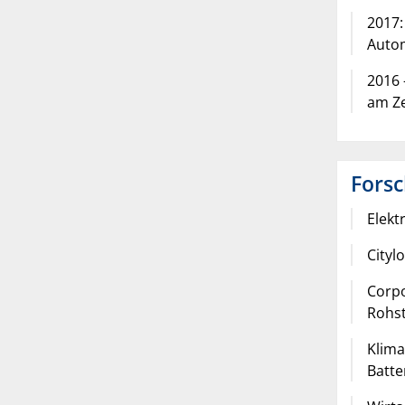
2017:
Autom
2016 
am Ze
Forsc
Elekt
Cityl
Corpo
Rohst
Klima
Batte