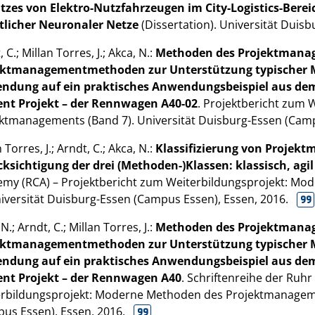
tzes von Elektro-Nutzfahrzeugen im City-Logistics-Berei
tlicher Neuronaler Netze
(Dissertation). Universität Duis
 C.; Millan Torres, J.; Akca, N.:
Methoden des Projektmanage
ektmanagementmethoden zur Unterstützung typischer M
ndung auf ein praktisches Anwendungsbeispiel aus dem 
ent Projekt – der Rennwagen A40-02
. Projektbericht zum
ktmanagements (Band 7). Universität Duisburg-Essen (Cam
 Torres, J.; Arndt, C.; Akca, N.:
Klassifizierung von Proje
ksichtigung der drei (Methoden-)Klassen: klassisch, agil
my (RCA) – Projektbericht zum Weiterbildungsprojekt: M
niversität Duisburg-Essen (Campus Essen), Essen,
2016
.
N.; Arndt, C.; Millan Torres, J.:
Methoden des Projektmanage
ektmanagementmethoden zur Unterstützung typischer M
ndung auf ein praktisches Anwendungsbeispiel aus dem 
ent Projekt – der Rennwagen A40
. Schriftenreihe der Ruh
rbildungsprojekt: Moderne Methoden des Projektmanagemen
us Essen), Essen,
2016
.