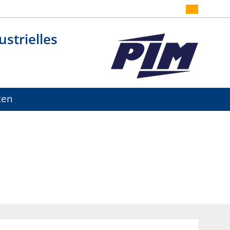
strielles
ten