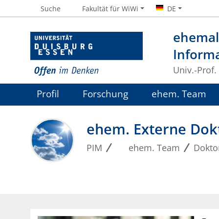
Suche
Fakultät für WiWi
DE
ehemali
Inform
Univ.-Prof.
Profil
Forschung
ehem. Team
ehem. Externe Dok
PIM
ehem. Team
Dokto