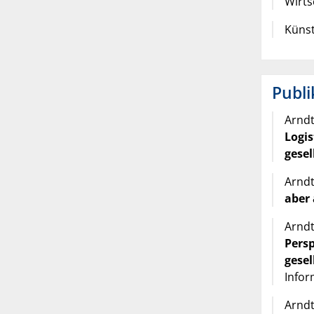
Wirts
Küns
Publi
Arndt,
Logis
gesel
Arndt,
aber 
Arndt,
Persp
gesel
Infor
Arndt