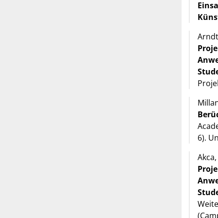
Einsa
Küns
Arndt,
Proj
Anwe
Stud
Proje
Millan
Berüc
Acade
6). U
Akca, 
Proj
Anwe
Stud
Weite
(Camp