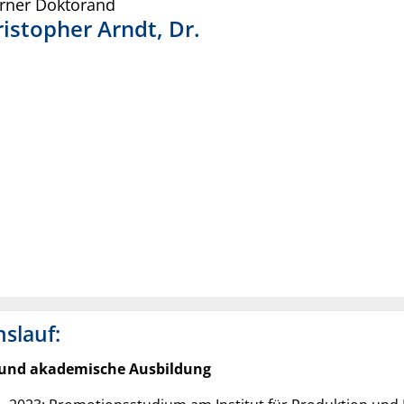
erner Doktorand
ristopher
Arndt
,
Dr.
slauf:
 und akademische Ausbildung