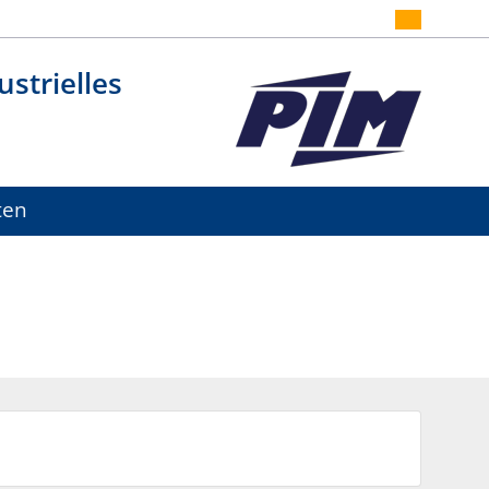
strielles
ten