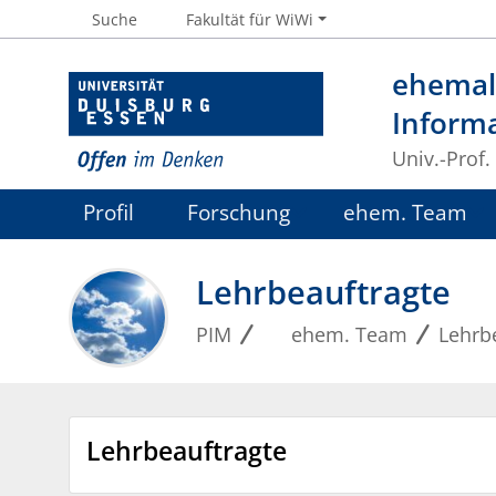
Suche
Fakultät für WiWi
ehemali
Inform
Univ.-Prof.
Profil
Forschung
ehem. Team
Lehrbeauftragte
PIM
ehem. Team
Lehrb
Lehrbeauftragte