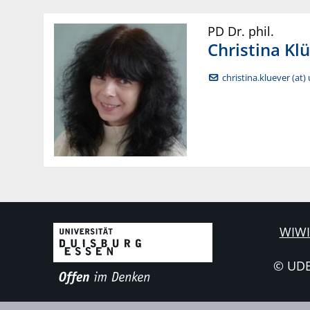
PD Dr. phil.
Christina
Klü
christina.kluever (at)
WIWI
© UD