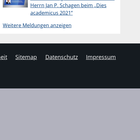
Herrn Jan P. Schagen beim „Dies
academicus 2021“
Weitere Meldungen anzeigen
eit
Sitemap
Datenschutz
Impressum