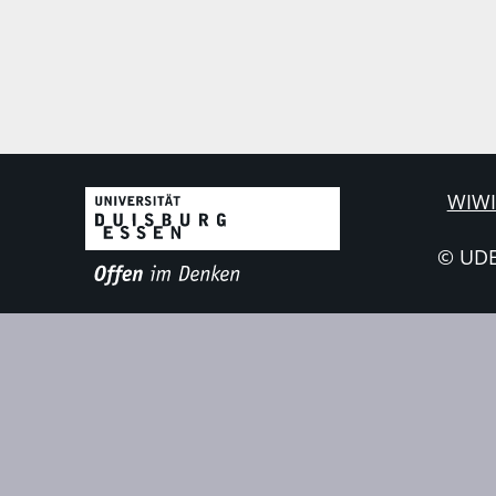
WIWI
© UD